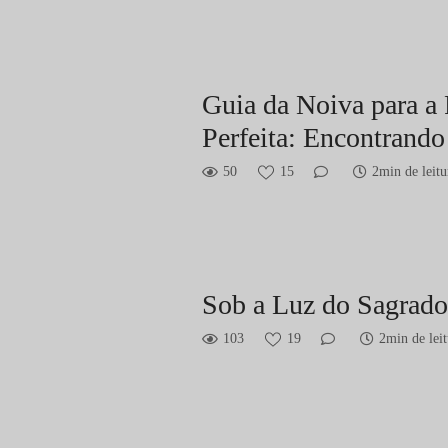
Guia da Noiva para a
Perfeita: Encontrando
50
15
2min de leitu
Sob a Luz do Sagrado
103
19
2min de leit