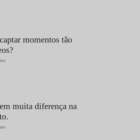
captar momentos tão
eos?
ura
em muita diferença na
to.
ura