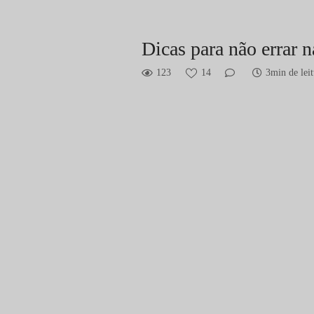
Dicas para não errar
123
14
3min de leit