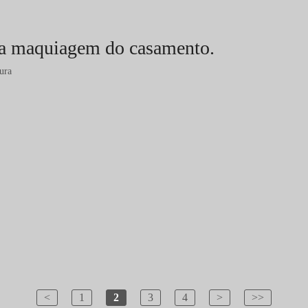
 na maquiagem do casamento.
ura
<
1
2
3
4
>
>>