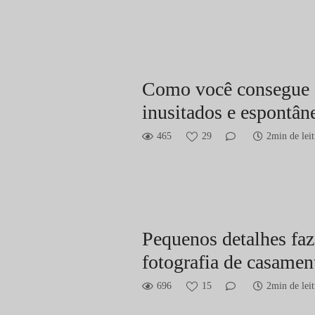
Como você consegue 
inusitados e espontân
465
29
2min de leit
Pequenos detalhes faz
fotografia de casamen
696
15
2min de leit