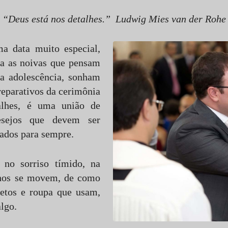
“Deus está nos detalhes.” Ludwig Mies van der Rohe
a data muito especial,
ra as noivas que pensam
ua adolescência, sonham
reparativos da cerimônia
alhes, é uma união de
esejos que devem ser
dados para sempre.
 no sorriso tímido, na
hos se movem, de como
jetos e roupa que usam,
lgo.