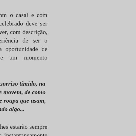
com o casal e com
celebrado deve ser
iver, com descrição,
riência de ser o
a oportunidade de
mpre um momento
 sorriso tímido, na
se movem, de como
s e roupa que usam,
do algo...
lhes estarão sempre
o instantaneamente