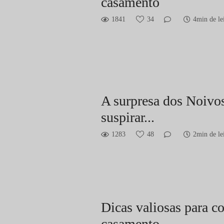
casamento
1841
34
4min de le
A surpresa dos Noivos
suspirar...
1283
48
2min de le
Dicas valiosas para c
casamento