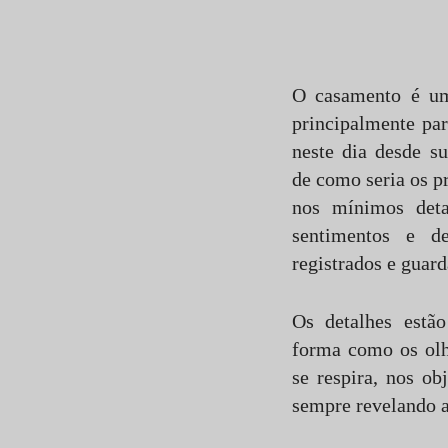
Comentar
O casamento é um
principalmente pa
neste dia desde s
de como seria os p
nos mínimos det
sentimentos e d
registrados e guar
Os detalhes estão
forma como os ol
se respira, nos ob
sempre revelando a