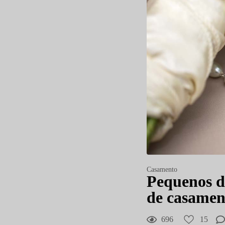
Casamento
Pequenos de
de casamen
15
Curtir
696
15