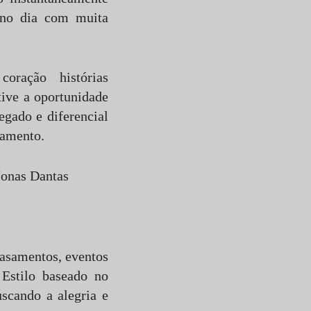
 no dia com muita
oração histórias
 tive a oportunidade
legado e diferencial
samento.
Jonas Dantas
casamentos, eventos
 Estilo baseado no
uscando a alegria e