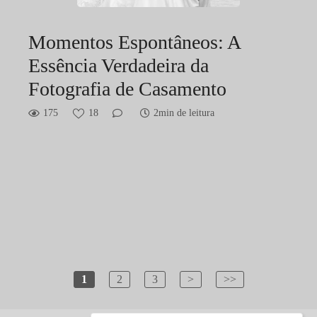
Momentos Espontâneos: A
Essência Verdadeira da
Fotografia de Casamento
175
18
2min de leitura
1
2
3
>
>>