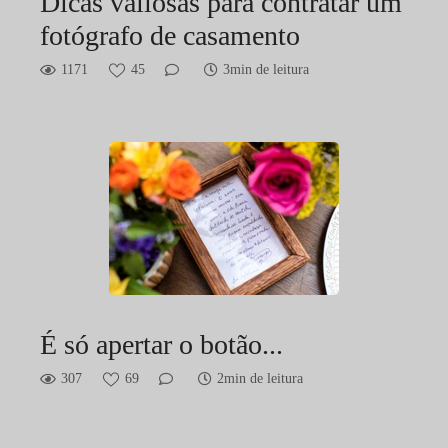
Dicas valiosas para contratar um
fotógrafo de casamento
1171
45
3min de leitura
É só apertar o botão...
307
69
2min de leitura