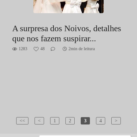
A surpresa dos Noivos, detalhes
que nos fazem suspirar...
1283
48
2min de leitura
<<
<
1
2
3
4
>