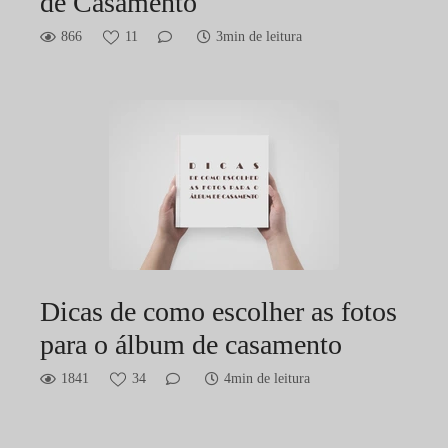
de Casamento
866
11
3min de leitura
Dicas de como escolher as fotos
para o álbum de casamento
1841
34
4min de leitura