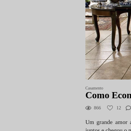
Casamento
Como Econo
866
12
Um grande amor a
juntos e chegou o 
12
Curtir