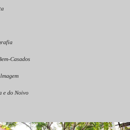
ta
rafia
 Bem-Casados
ilmagem
 e do Noivo