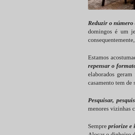
Reduzir o número 
domingos é um jei
consequentemente,
Estamos acostumad
repensar o format
elaborados geram 
casamento tem de s
Pesquisar, pesqui
menores vizinhas 
Sempre
priorize e 
Alocar o dinheiro 