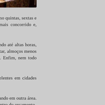
o quintas, sextas e
mais concorrido e,
o até altas horas,
ntar, almoços menos
o. Enfim, nem todo
elentes em cidades
ndo em outra área.
entro do orçamento.