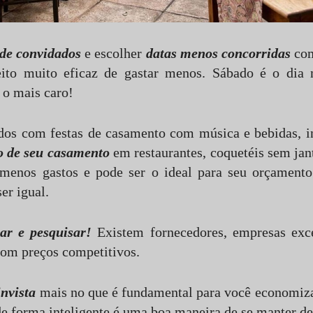
de convidados
e escolher
datas menos concorridas
com
to muito eficaz de gastar menos. Sábado é o dia 
 o mais caro!
os com festas de casamento com música e bebidas, ind
o de seu casamento
em restaurantes, coquetéis sem ja
menos gastos e pode ser o ideal para seu orçament
er igual.
sar e pesquisar!
Existem fornecedores, empresas exc
com preços competitivos.
invista
mais no que é fundamental para você economiza
de forma inteligente é uma boa maneira de se manter d