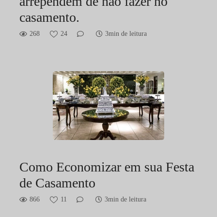
arrependem de não fazer no
casamento.
268
24
3min de leitura
Como Economizar em sua Festa
de Casamento
866
11
3min de leitura