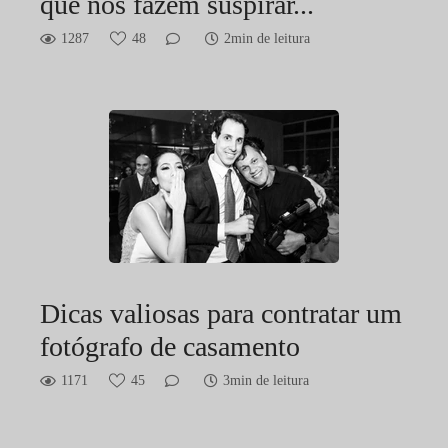
que nos fazem suspirar...
1287
48
2min de leitura
Dicas valiosas para contratar um
fotógrafo de casamento
1171
45
3min de leitura