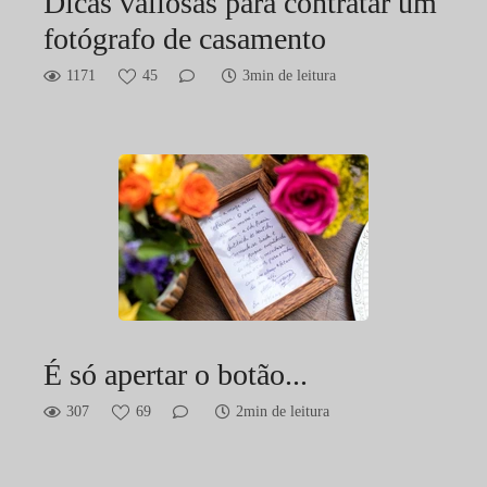
Dicas valiosas para contratar um
fotógrafo de casamento
1171
45
3min de leitura
É só apertar o botão...
307
69
2min de leitura