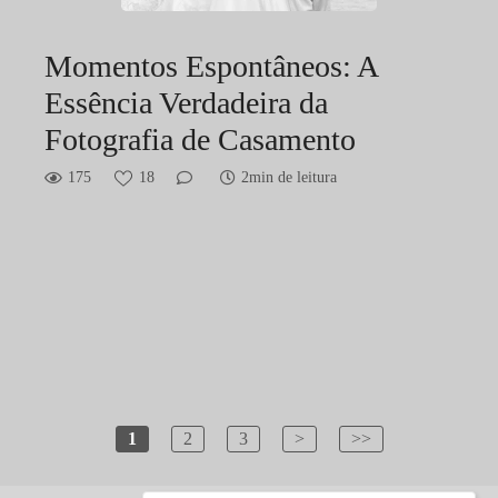
Momentos Espontâneos: A
Essência Verdadeira da
Fotografia de Casamento
175
18
2min de leitura
1
2
3
>
>>