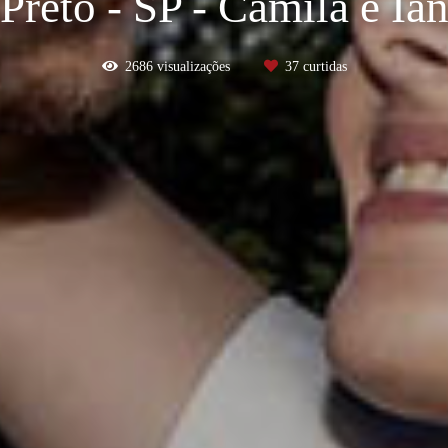
Preto - SP - Camila e Ia
2686
visualizações
37
curtidas