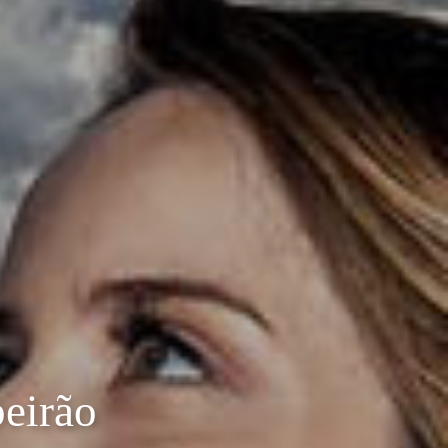
eirão