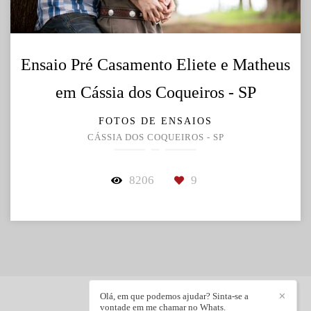
Ensaio Pré Casamento Eliete e Matheus
em Cássia dos Coqueiros - SP
FOTOS DE ENSAIOS
CÁSSIA DOS COQUEIROS - SP
8206
9
Olá, em que podemos ajudar? Sinta-se a
✕
vontade em me chamar no Whats.
LEANDRO FRIN
/
CONTATO