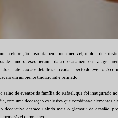
 uma celebração absolutamente inesquecível, repleta de sofisti
anos de namoro, escolheram a data do casamento estrategicame
dado e a atenção aos detalhes em cada aspecto do evento. A cer
buscam um ambiente tradicional e refinado.
 o salão de eventos da família do Rafael, que foi inaugurado no
 dia, com uma decoração exclusiva que combinava elementos c
ão decorativa destacou ainda mais o glamour da ocasião, p
e memorável e impecável.