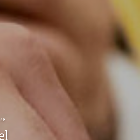
 SP
el