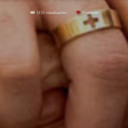
1135
visualizações
9
curtidas