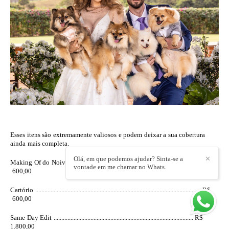
Esses itens são extremamente valiosos e podem deixar a sua cobertura
ainda mais completa.
Olá, em que podemos ajudar? Sinta-se a
✕
Making Of do Noivo ............................................................................. R$
vontade em me chamar no Whats.
600,00
Cartório ............................................................................................................ R$
600,00
Same Day Edit ........................................................................................... R$
1.800,00